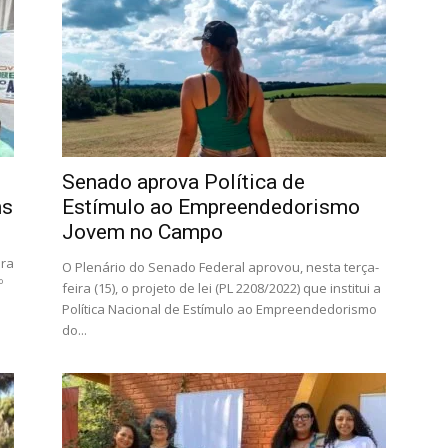
Senado aprova Política de
ns
Estímulo ao Empreendedorismo
Jovem no Campo
ara
O Plenário do Senado Federal aprovou, nesta terça-
º
feira (15), o projeto de lei (PL 2208/2022) que institui a
Política Nacional de Estímulo ao Empreendedorismo
do...