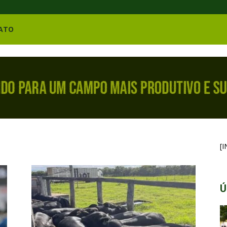
ATO
[
Ú