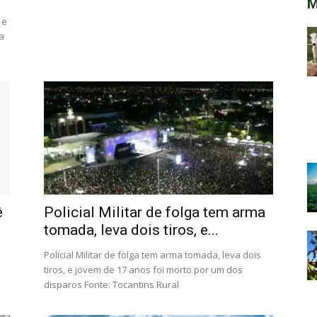
M
 e
a
ê
Policial Militar de folga tem arma
tomada, leva dois tiros, e...
Policial Militar de folga tem arma tomada, leva dois
tiros, e jovem de 17 anos foi morto por um dos
disparos Fonte: Tocantins Rural