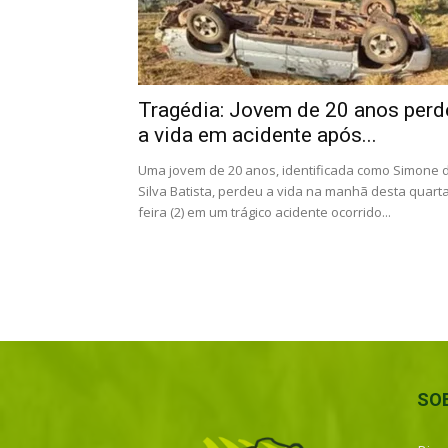
Tragédia: Jovem de 20 anos perd
a vida em acidente após...
Uma jovem de 20 anos, identificada como Simone 
Silva Batista, perdeu a vida na manhã desta quarta
feira (2) em um trágico acidente ocorrido...
SO