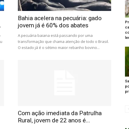
Bahia acelera na pecuária: gado
Pr
.
jovem já é 60% dos abates
c
co
o
A pecuária baiana está passando por uma
le
ou
transformação que chama atenção de todo o Brasil.
O estado já é o sétimo maior rebanho bovino...
Sa
po
pr
Com ação imediata da Patrulha
Rural, jovem de 22 anos é...