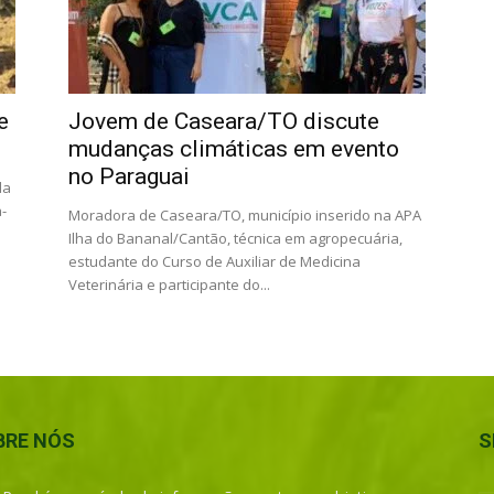
e
Jovem de Caseara/TO discute
mudanças climáticas em evento
no Paraguai
da
-
Moradora de Caseara/TO, município inserido na APA
Ilha do Bananal/Cantão, técnica em agropecuária,
estudante do Curso de Auxiliar de Medicina
Veterinária e participante do...
BRE NÓS
S