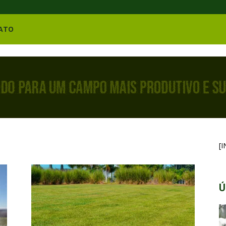
ATO
[
Ú