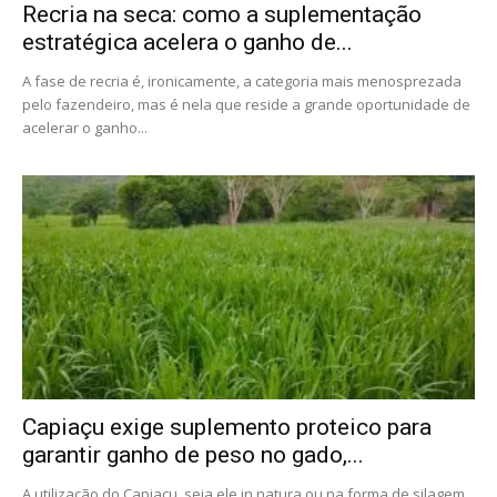
Recria na seca: como a suplementação
estratégica acelera o ganho de...
A fase de recria é, ironicamente, a categoria mais menosprezada
pelo fazendeiro, mas é nela que reside a grande oportunidade de
acelerar o ganho...
Capiaçu exige suplemento proteico para
garantir ganho de peso no gado,...
A utilização do Capiaçu, seja ele in natura ou na forma de silagem,