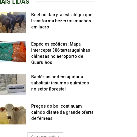
AIS LIDAS
Beef on dairy: a estratégia que
transforma bezerros machos
em lucro
Espécies exóticas: Mapa
intercepta 386 tartaruguinhas
chinesas no aeroporto de
Guarulhos
Bactérias podem ajudar a
substituir insumos químicos
no setor florestal
Preços do boi continuam
caindo diante da grande oferta
de fêmeas
Carregar mais