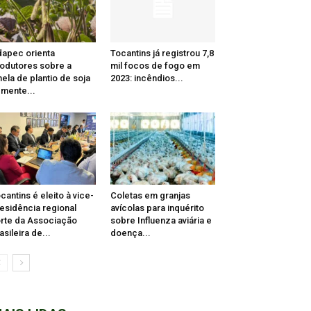
apec orienta
Tocantins já registrou 7,8
odutores sobre a
mil focos de fogo em
nela de plantio de soja
2023: incêndios...
mente...
cantins é eleito à vice-
Coletas em granjas
esidência regional
avícolas para inquérito
rte da Associação
sobre Influenza aviária e
asileira de...
doença...