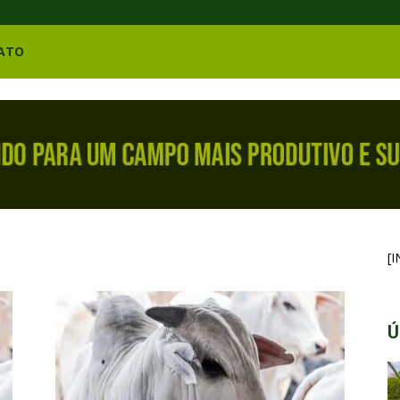
ATO
[
Ú