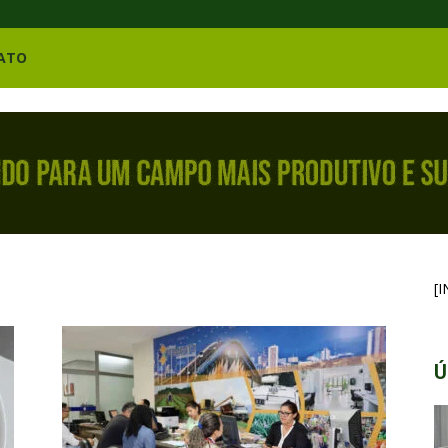
ATO
[
Ú