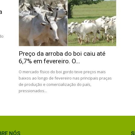
a
do
Preço da arroba do boi caiu até
6,7% em fevereiro. O...
O mercado físico do boi gordo teve preços mais
baixos ao longo de fevereiro nas principais praças
de produção e comercialização do país,
pressionados...
BRE NÓS
S