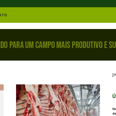
ATO
[
Ú
Na
de