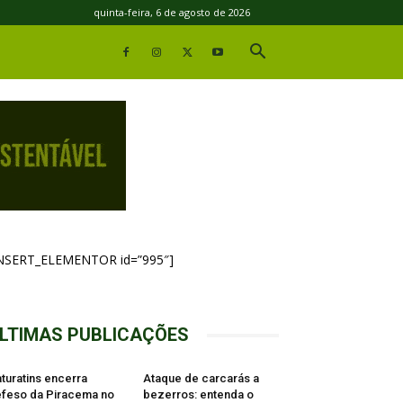
quinta-feira, 6 de agosto de 2026
INSERT_ELEMENTOR id=”995″]
LTIMAS PUBLICAÇÕES
turatins encerra
Ataque de carcarás a
feso da Piracema no
bezerros: entenda o