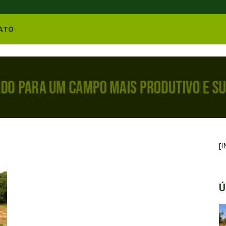
ATO
[
Ú