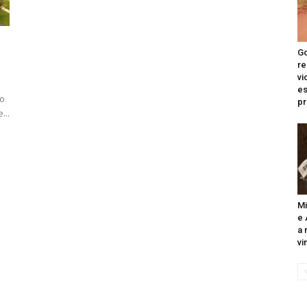
Go
re
vi
e
to
pr
...
Mi
e 
a 
vi