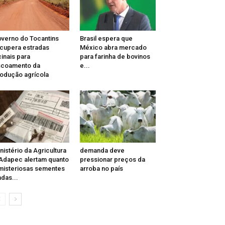
verno do Tocantins
Brasil espera que
cupera estradas
México abra mercado
cinais para
para farinha de bovinos
scoamento da
e...
odução agrícola
nistério da Agricultura
demanda deve
Adapec alertam quanto
pressionar preços da
misteriosas sementes
arroba no país
ndas...