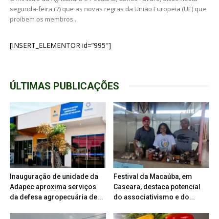
segunda-feira (7) que as novas regras da União Europeia (UE) que
proíbem os membros...
[INSERT_ELEMENTOR id=”995″]
ÚLTIMAS PUBLICAÇÕES
Inauguração de unidade da
Festival da Macaúba, em
Adapec aproxima serviços
Caseara, destaca potencial
da defesa agropecuária de...
do associativismo e do...