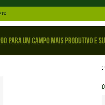
ATO
[
Ú