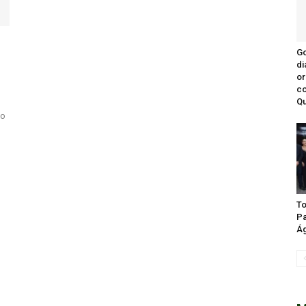
Go
di
or
c
Qu
to
To
Pa
Ág