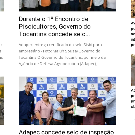
Durante o 1º Encontro de
Av
Piscicultores, Governo do
po
Tocantins concede selo...
n
in
ec
Adapec entrega certificado do selo Sisbi para
pr
e
empresário - Foto: Majuh Souza/Governo do
ns
Tocantins O Governo do Tocantins, por meio da
Agência de Defesa Agropecuária (Adapec),...
Ad
pr
pr
ob
Adapec concede selo de inspeção