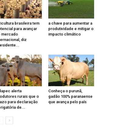
icultura brasileira tem
a chave para aumentar a
tencial para avançar
produtividade e mitigar o
o mercado
impacto climático
ternacional, diz
esidente...
apec alerta
Conheça o purunã,
odutores rurais que o
gadão 100% paranaense
azo para declaração
que avança pelo país
rigatória de...