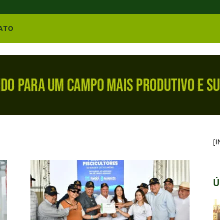
ATO
[
Ú