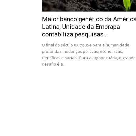
Maior banco genético da Améric
Latina, Unidade da Embrapa
contabiliza pesquisas...
O final do século XX trouxe para a humanidade
profundas mudanças políticas, econômicas,
científicas e sociais. Para a agropecuária, o grande
desafio é a...