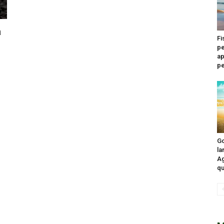
a
Fi
pe
ap
pe
Go
la
Ag
qu