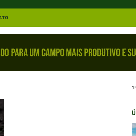
ATO
[
Ú