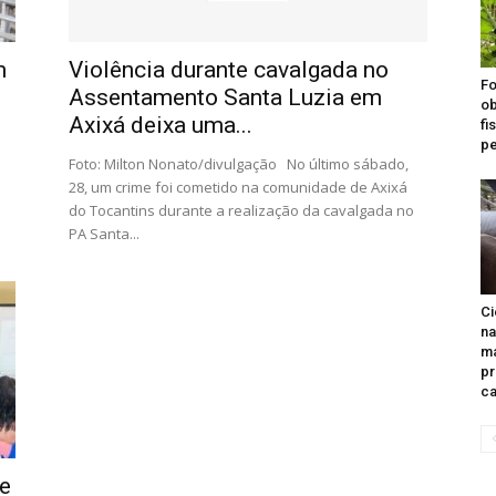
m
Violência durante cavalgada no
Fo
Assentamento Santa Luzia em
ob
Axixá deixa uma...
fi
pe
Foto: Milton Nonato/divulgação No último sábado,
28, um crime foi cometido na comunidade de Axixá
do Tocantins durante a realização da cavalgada no
PA Santa...
Ci
na
ma
pr
ca
e