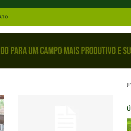
ATO
[
Ú