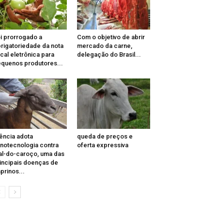
i prorrogado a
Com o objetivo de abrir
rigatoriedade da nota
mercado da carne,
scal eletrônica para
delegação do Brasil...
quenos produtores...
ência adota
queda de preços e
notecnologia contra
oferta expressiva
l-do-caroço, uma das
incipais doenças de
prinos...