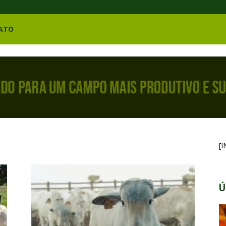
ATO
[
Ú