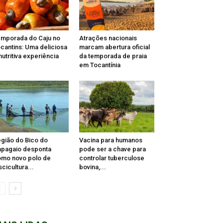
mporada do Caju no
Atrações nacionais
cantins: Uma deliciosa
marcam abertura oficial
nutritiva experiência
da temporada de praia
em Tocantínia
gião do Bico do
Vacina para humanos
pagaio desponta
pode ser a chave para
mo novo polo de
controlar tuberculose
scicultura...
bovina,...